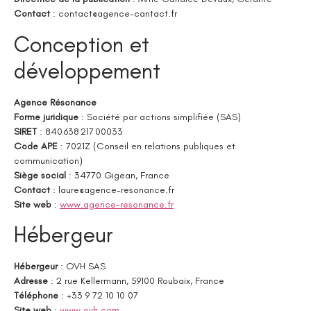
Contact
:
contact@agence-cantact.fr
Conception et
développement
Agence Résonance
Forme juridique
: Société par actions simplifiée (SAS)
SIRET
: 840 638 217 00033
Code APE
: 7021Z (Conseil en relations publiques et
communication)
Siège social
: 34770 Gigean, France
Contact
:
laure@agence-resonance.fr
Site web
:
www.agence-resonance.fr
Hébergeur
Hébergeur
: OVH SAS
Adresse
: 2 rue Kellermann, 59100 Roubaix, France
Téléphone
: +33 9 72 10 10 07
Site web
:
www.ovh.com