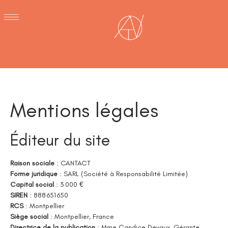
Mentions légales
Éditeur du site
Raison sociale
: CANTACT
Forme juridique
: SARL (Société à Responsabilité Limitée)
Capital social
: 3 000 €
SIREN
: 888 651 650
RCS
: Montpellier
Siège social
: Montpellier, France
Directrice de la publication
: Mme Candice Devaux, Gérante