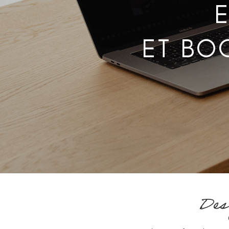
ET BO
Des 