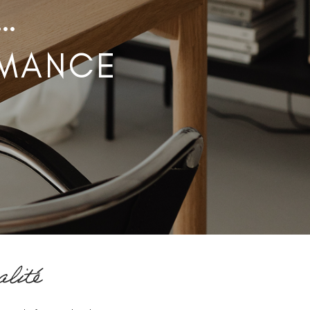
…
RMANCE
alité